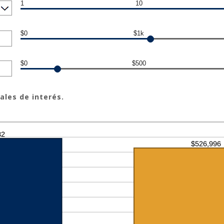
1
10
$0
$1k
$0
$500
ales de interés.