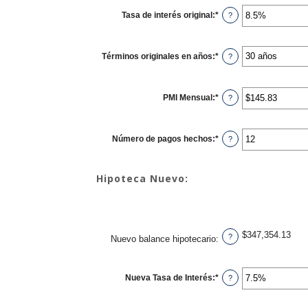
Tasa de interés original
:
*
Ingresa
?
un
monto
entre
0%
Términos originales en años
:
*
y
?
50%
PMI Mensual
:
*
Ingresa
?
un
monto
entre
$0.00
Número de pagos hechos
:
*
y
Ingresa
?
$5,000.00
un
monto
entre
1
Hipoteca Nuevo:
y
360
$347,354.13
?
Nuevo balance hipotecario
:
Nueva Tasa de Interés
:
*
Ingresa
?
un
monto
entre