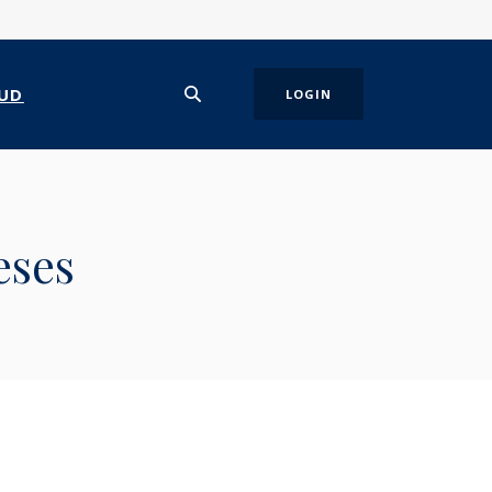
UD
LOGIN
eses