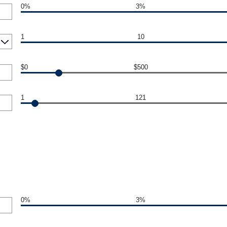
0%
3%
1
10
$0
$500
1
121
0%
3%