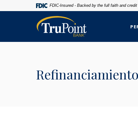
Home
Download
FDIC-Insured - Backed by the full faith and credi
Skip
Acrobat
to
Reader
TruPoint Bank
main
5.0
PE
content
or
Skip
higher
to
to
footer
view
.pdf
Refinanciamiento 
files.