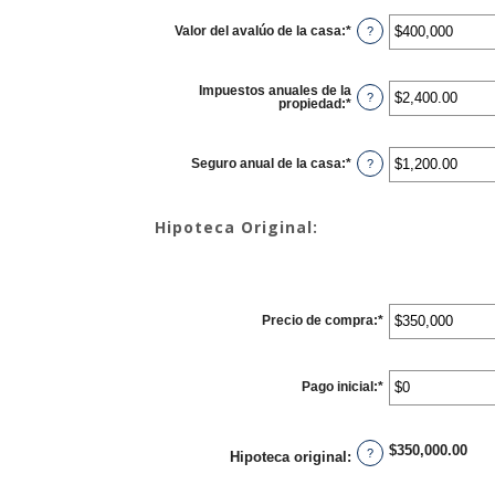
Valor del avalúo de la casa
:
*
Ingresa
?
un
monto
entre
$0
Impuestos anuales de la
y
?
propiedad
:
*
Ingresa
$250,000,000
un
monto
entre
$0.00
Seguro anual de la casa
:
*
Ingresa
?
y
un
$100,000.00
monto
entre
$0.00
Hipoteca Original:
y
$100,000.00
Precio de compra
:
*
Ingresa
un
monto
entre
$0
Pago inicial
:
*
y
Ingresa
$250,000,000
un
monto
entre
$0
$350,000.00
y
?
Hipoteca original
:
$250,000,000